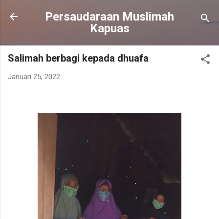
Langsung ke konten utama
Persaudaraan Muslimah
Kapuas
Salimah berbagi kepada dhuafa
Januari 25, 2022